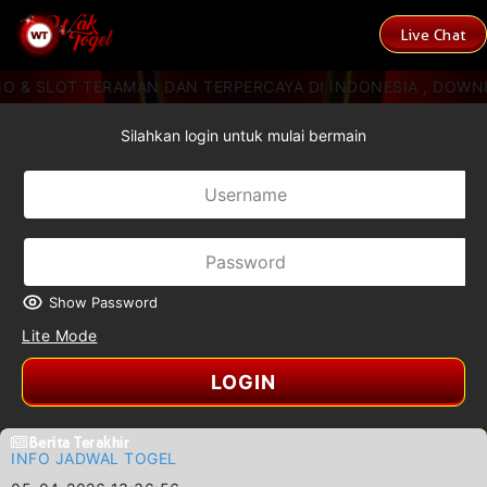
Live Chat
SLOT TERAMAN DAN TERPERCAYA DI INDONESIA , DOWNLOAD 
Silahkan login untuk mulai bermain
Show Password
Lite Mode
LOGIN
Berita Terakhir
INFO JADWAL TOGEL