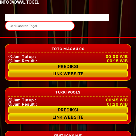
INFO JADWAL TOGEL
INFO JADWAL TOGEL WAKTOGEL
TOTO MACAU 00
Jam Tutup :
00:00 WIB
Jam Result :
00:15 WIB
PREDIKSI
LINK WEBSITE
TURKI POOLS
Jam Tutup :
00:45 WIB
Jam Result :
01:20 WIB
PREDIKSI
LINK WEBSITE
KENTUCKY MID