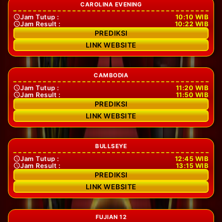
CAROLINA EVENING
Jam Tutup :
10:10 WIB
Jam Result :
10:22 WIB
PREDIKSI
LINK WEBSITE
CAMBODIA
Jam Tutup :
11:20 WIB
Jam Result :
11:50 WIB
PREDIKSI
LINK WEBSITE
BULLSEYE
Jam Tutup :
12:45 WIB
Jam Result :
13:15 WIB
PREDIKSI
LINK WEBSITE
FUJIAN 12