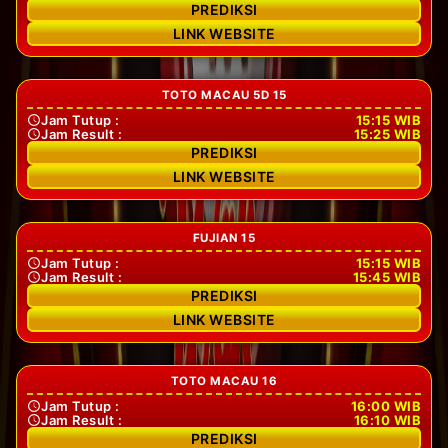
PREDIKSI
LINK WEBSITE
TOTO MACAU 5D 15
Jam Tutup :
15:15 WIB
Jam Result :
15:25 WIB
PREDIKSI
LINK WEBSITE
FUJIAN 15
Jam Tutup :
15:15 WIB
Jam Result :
15:45 WIB
PREDIKSI
LINK WEBSITE
TOTO MACAU 16
Jam Tutup :
16:00 WIB
Jam Result :
16:10 WIB
PREDIKSI