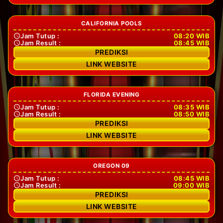
CALIFORNIA POOLS
Jam Tutup :
08:20 WIB
Jam Result :
08:45 WIB
PREDIKSI
LINK WEBSITE
FLORIDA EVENING
Jam Tutup :
08:35 WIB
Jam Result :
08:50 WIB
PREDIKSI
LINK WEBSITE
OREGON 09
Jam Tutup :
08:45 WIB
Jam Result :
09:00 WIB
PREDIKSI
LINK WEBSITE