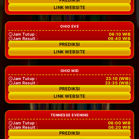
LINK WEBSITE
OHIO EVE
Jam Tutup :
06:10 WIB
Jam Result :
06:40 WIB
PREDIKSI
LINK WEBSITE
OHIO MID
Jam Tutup :
23:10 (WIB)
Jam Result :
23:35 (WIB)
PREDIKSI
LINK WEBSITE
TENNESSE EVENING
Jam Tutup :
06:00 WIB
Jam Result :
06:20 WIB
PREDIKSI