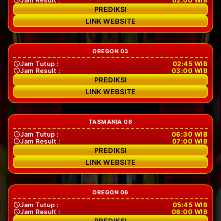
PREDIKSI
LINK WEBSITE
OREGON 03
Jam Tutup :
02:45 WIB
Jam Result :
03:00 WIB
PREDIKSI
LINK WEBSITE
TASMANIA 06
Jam Tutup :
06:30 WIB
Jam Result :
07:00 WIB
PREDIKSI
LINK WEBSITE
OREGON 06
Jam Tutup :
05:45 WIB
Jam Result :
06:00 WIB
PREDIKSI