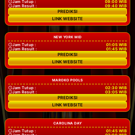
Jam Tutup :
09:00 WIB
Jam Result :
09:40 WIB
PREDIKSI
LINK WEBSITE
NEW YORK MID
Jam Tutup :
01:05 WIB
Jam Result :
01:45 WIB
PREDIKSI
LINK WEBSITE
MAROKO POOLS
Jam Tutup :
02:30 WIB
Jam Result :
03:05 WIB
PREDIKSI
LINK WEBSITE
CAROLINA DAY
Jam Tutup :
01:45 WIB
Jam Result :
02:00 WIB