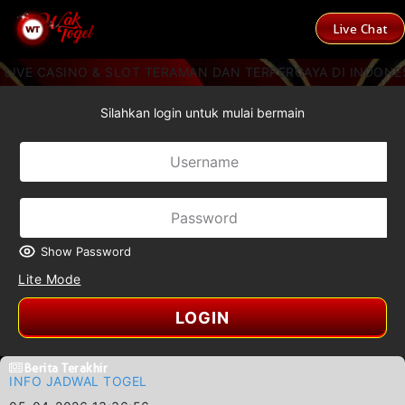
Live Chat
LIVE CASINO & SLOT TERAMAN DAN TERPERCAYA DI INDONES
Silahkan login untuk mulai bermain
Show Password
Lite Mode
LOGIN
Berita Terakhir
INFO JADWAL TOGEL