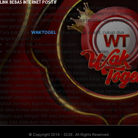
LINK BEBAS INTERNET POSITIF
Gunakan link terbaru bebas dari internet positif agar permainan
anda semakin asyik dan menguntungkan. Link WAKTOGEL tersebut
memiliki sistem keamanan tinggi sehingga terhidar dari pemblokiran
dan gangguan lain.
Cara pakai link
WAKTOGEL
bebas internet positif, cukup dua
langkah cepat yaitu :
Kunjungi link bebaskendala.com
Ketikan kata WAKTOGEL pada kolom pencarian
Untuk login ke situs WAKTOGEL bebas internet positif, tentu anda
membutuhkan akun login. Sebab itu bagi kalian yang ingin bermain
silakan lakukan daftar akun terlebih dahulu.
Login bisa melalui desktop atau yang kalian kenal dengan pc juga
laptop, atau bisa juga melalui hp untuk tampilan mobile. Aplikasi
juga menjadi salah satu pilihan paling populer untuk bermain karena
sudah ototmatis aman dari pemblokiran.
Untuk bermain, butuh modal, dan disini sangat terjangkau. Deposit
di situs ini bisa dilakukan kapanpun dengan minimal cuma 10.000.
Begitu juga dengan WD atau penarikan dana kemenangan, kapan
saja bisa dilakukan mulai dari 25.000.
© Copyright 2014 - 2026
. All Rights Reserved.