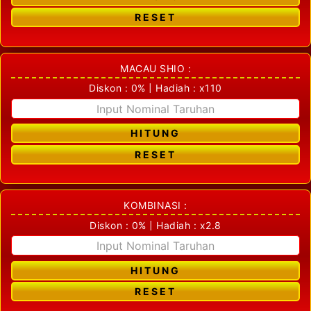
RESET
MACAU SHIO :
Diskon : 0% | Hadiah : x110
HITUNG
RESET
KOMBINASI :
Diskon : 0% | Hadiah : x2.8
HITUNG
RESET