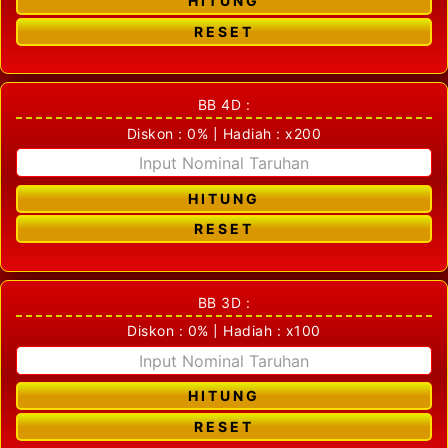
HITUNG
RESET
BB 4D :
Diskon : 0% | Hadiah : x200
HITUNG
RESET
BB 3D :
Diskon : 0% | Hadiah : x100
HITUNG
RESET