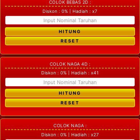
COLOK BEBAS 2D :
Diskon : 0% | Hadiah : x7
HITUNG
RESET
COLOK NAGA 4D :
Diskon : 0% | Hadiah : x41
HITUNG
RESET
COLOK NAGA :
Diskon : 0% | Hadiah : x27