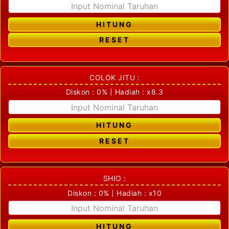
HITUNG
RESET
COLOK JITU :
Diskon : 0% | Hadiah : x8.3
HITUNG
RESET
SHIO :
Diskon : 0% | Hadiah : x10
HITUNG