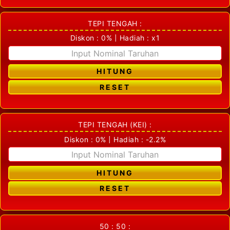
TEPI TENGAH :
Diskon : 0% | Hadiah : x1
HITUNG
RESET
TEPI TENGAH (KEI) :
Diskon : 0% | Hadiah : -2.2%
HITUNG
RESET
50 : 50 :