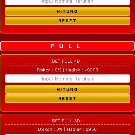
HITUNG
RESET
FULL
BET FULL 4D :
Diskon : 0% | Hadiah : x9000
HITUNG
RESET
BET FULL 3D :
Diskon : 0% | Hadiah : x950